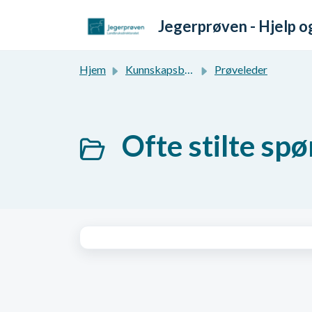
Gå til hovedinnhold
Jegerprøven - Hjelp o
Hjem
Kunnskapsbase
Prøveleder
Ofte stilte spø