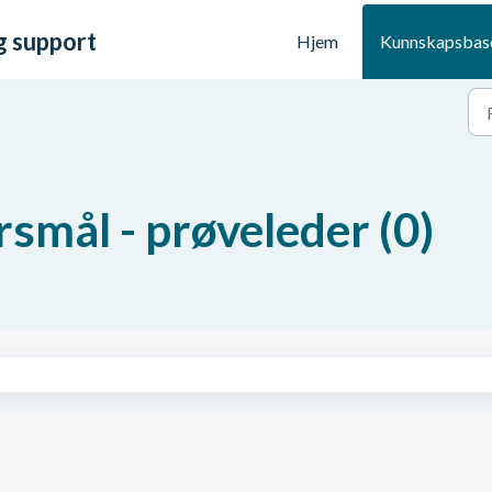
g support
Hjem
Kunnskapsbas
rsmål - prøveleder (0)