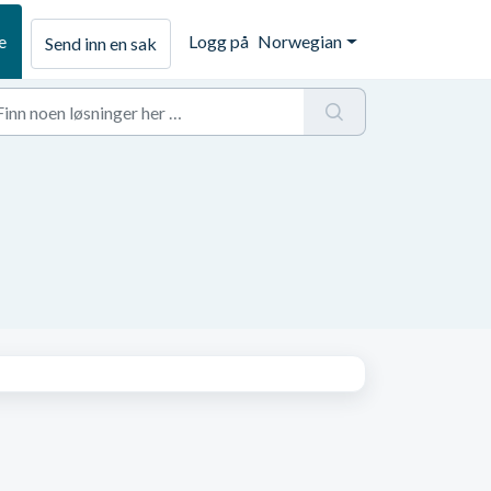
e
Logg på
Norwegian
Send inn en sak